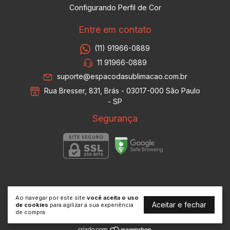
Configurando Perfil de Cor
Entre em contato
(11) 91966-0889
11 91966-0889
suporte@espacodasublimacao.com.br
Rua Bresser, 831, Brás - 03017-000 São Paulo
- SP
Segurança
Espaço da Sublimação
Ao navegar por este site
você aceita o uso
©2026. Espaço da Sublimação - 15023200000137. Todos os direitos
Aceitar e fechar
de cookies
para agilizar a sua experiência
reservados.
de compra.